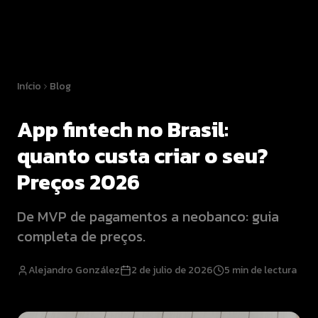
Início
Blog
App fintech no Brasil:
quanto custa criar o seu?
Preços 2026
De MVP de pagamentos a neobanco: guia
completa de preços.
Alejandro González
2 de julio de 2026
5
min de lectura