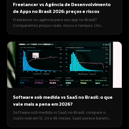
Freelancer vs Agência de Desenvolvimento
de Apps no Brasil 2026: preços e riscos
Freelancer ou agência para seu app no Brasil?
Comparamos preços reais, riscos e tempos. Um
freelancer pode custar pouco mas o risco de abandono
é alto. Uma agência boutique como creaun.app entrega
profissionalismo pelo preço justo.
Software sob medida vs SaaS no Brasil: o que
vale mais a pena em 2026?
Software sob medida vs SaaS no Brasil: compare o
custo real em 12, 24 e 36 meses. SaaS parece barato
mas acumula. Sistema próprio a partir de R$ 5.000 na