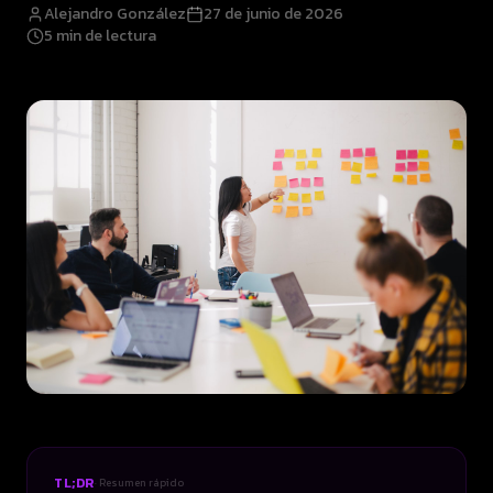
Alejandro González
27 de junio de 2026
5
min de lectura
TL;DR
· Resumen rápido