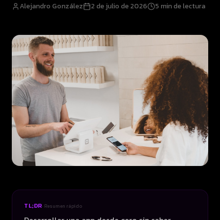
Alejandro González
2 de julio de 2026
5
min de lectura
TL;DR
· Resumen rápido