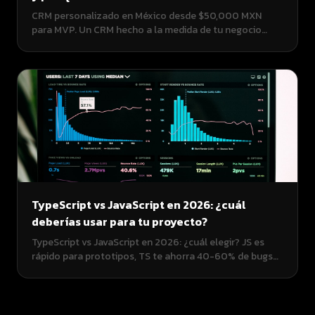
CRM personalizado en México desde $50,000 MXN
para MVP. Un CRM hecho a la medida de tu negocio
cuesta menos de lo que pierdes en clientes que se te
escapan por no darles seguimiento. Guía completa con
precios, funcionalidades y ROI.
TypeScript vs JavaScript en 2026: ¿cuál
deberías usar para tu proyecto?
TypeScript vs JavaScript en 2026: ¿cuál elegir? JS es
rápido para prototipos, TS te ahorra 40-60% de bugs
en producción. Comparativa real para desarrolladores y
empresarios en Latinoamérica. Pros, contras y cuándo
usar cada uno.