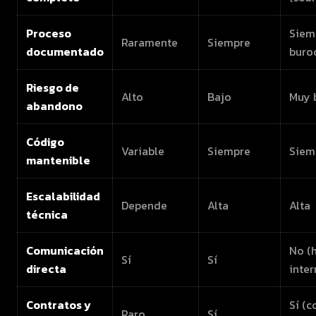
Proceso
Siem
Raramente
Siempre
documentado
buro
Riesgo de
Alto
Bajo
Muy 
abandono
Código
Variable
Siempre
Siem
mantenible
Escalabilidad
Depende
Alta
Alta
técnica
Comunicación
No (
Sí
Sí
directa
inte
Contratos y
Sí (c
Raro
Sí