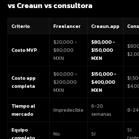
vs Creaun vs consultora
Criterio
Freelancer
Creaun.app
Cons
$20,000 -
$80,000 -
$800
Costo MVP
$80,000
$150,000
$2,0
MXN
MXN
$60,000 -
$150,000 -
Costo app
$1,5
$200,000
$400,000
completa
$4,0
MXN
MXN
Tiempo al
6-20
Impredecible
8-24
mercado
semanas
Equipo
Sí
No
Sí
completo
(sob