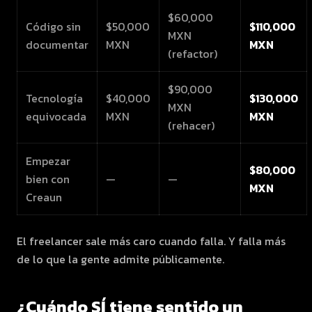
$60,000
Código sin
$50,000
$110,000
MXN
documentar
MXN
MXN
(refactor)
$90,000
Tecnología
$40,000
$130,000
MXN
equivocada
MXN
MXN
(rehacer)
Empezar
$80,000
bien con
—
—
MXN
Creaun
El freelancer sale más caro cuando falla. Y falla más
de lo que la gente admite públicamente.
¿Cuándo SÍ tiene sentido un