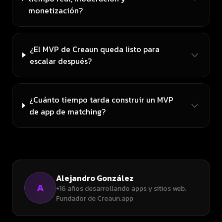
monetización?
¿El MVP de Creaun queda listo para
escalar después?
¿Cuánto tiempo tarda construir un MVP
de app de matching?
Alejandro González
A
+16 años desarrollando apps y sitios web.
Fundador de Creaun.app