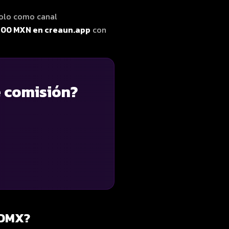
solo como canal
500 MXN en creaun.app
con
e comisión?
CDMX?