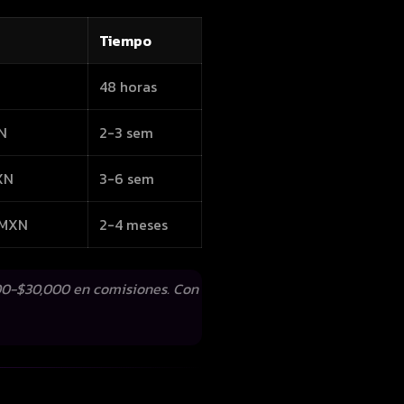
Tiempo
48 horas
N
2-3 sem
XN
3-6 sem
 MXN
2-4 meses
00-$30,000 en comisiones. Con