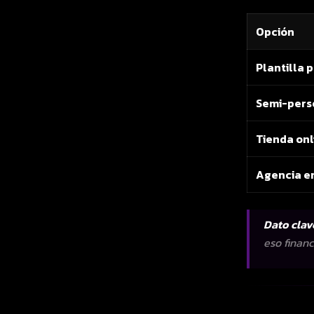
Opción
Plantilla 
Semi-pers
Tienda on
Agencia e
Dato clav
eso finan