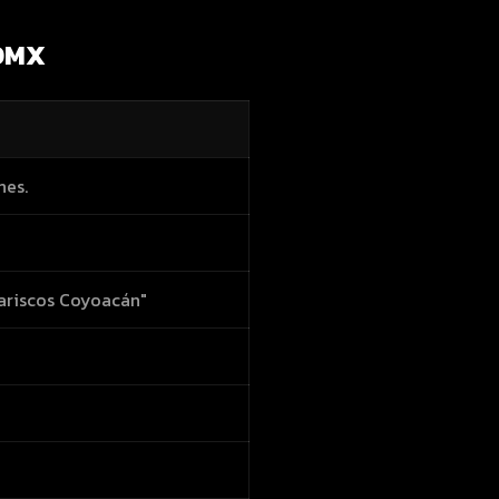
CDMX
nes.
mariscos Coyoacán"