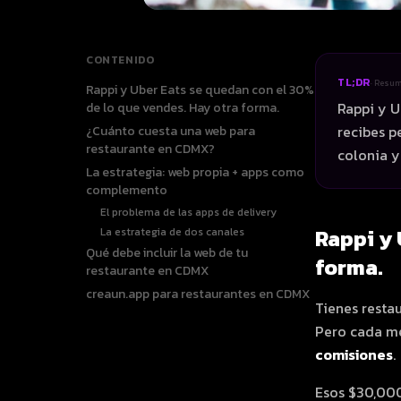
CONTENIDO
TL;DR
· Resu
Rappi y Uber Eats se quedan con el 30%
Rappi y U
de lo que vendes. Hay otra forma.
recibes p
¿Cuánto cuesta una web para
restaurante en CDMX?
colonia y 
La estrategia: web propia + apps como
complemento
El problema de las apps de delivery
Rappi y 
La estrategia de dos canales
Qué debe incluir la web de tu
forma.
restaurante en CDMX
creaun.app para restaurantes en CDMX
Tienes resta
Pero cada me
comisiones
.
Esos $30,000