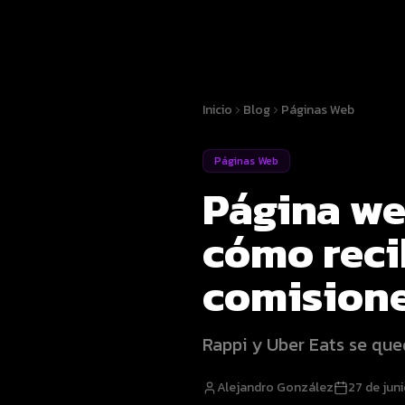
Inicio
Blog
Páginas Web
Páginas Web
Página we
cómo reci
comision
Rappi y Uber Eats se que
Alejandro González
27 de jun