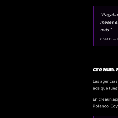
“
Pagaba 
meses el
más.
”
Chef D.
—
creaun.
Las agencia
ads que lueg
En creaun.ap
Polanco, Coy