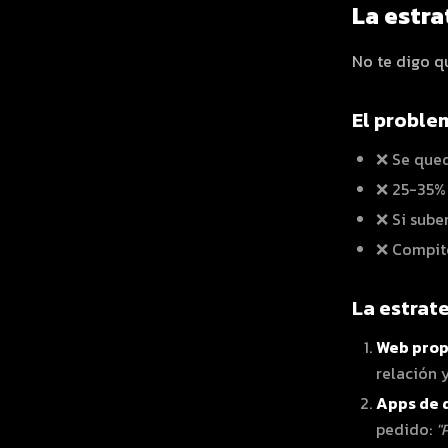
La estr
No te digo q
El proble
❌ Se qued
❌ 25-35%
❌ Si sube
❌ Compite
La estrat
Web prop
relación 
Apps de 
pedido:
"