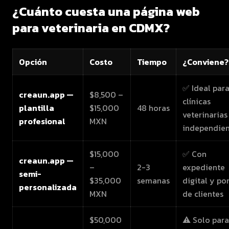
¿Cuánto cuesta una página web
para veterinaria en CDMX?
Opción
Costo
Tiempo
¿Conviene?
✅ Ideal par
creaun.app —
$8,500 –
clínicas
plantilla
$15,000
48 horas
veterinarias
profesional
MXN
independien
$15,000
✅ Con
creaun.app —
–
2-3
expediente
semi-
$35,000
semanas
digital y por
personalizada
MXN
de clientes
$50,000
⚠️ Solo para