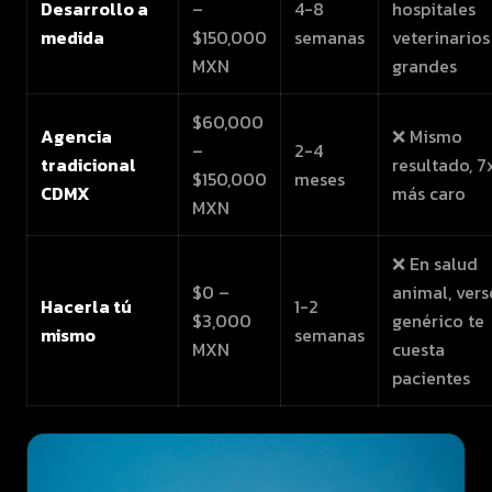
Desarrollo a
–
4-8
hospitales
medida
$150,000
semanas
veterinarios
MXN
grandes
$60,000
Agencia
❌ Mismo
–
2-4
tradicional
resultado, 7
$150,000
meses
CDMX
más caro
MXN
❌ En salud
$0 –
animal, vers
Hacerla tú
1-2
$3,000
genérico te
mismo
semanas
MXN
cuesta
pacientes