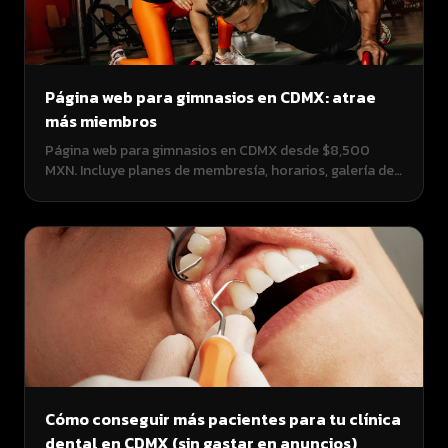
Página web para gimnasios en CDMX: atrae
más miembros
Página web para gimnasios en CDMX desde $8,500
MXN. Incluye planes de membresía, horarios, galería de
instalaciones, blog de fitness y WhatsApp. Atrae
miembros que buscan gimnasio cerca. Agencias cobran
$70,000-$180,000 MXN.
Cómo conseguir más pacientes para tu clínica
dental en CDMX (sin gastar en anuncios)